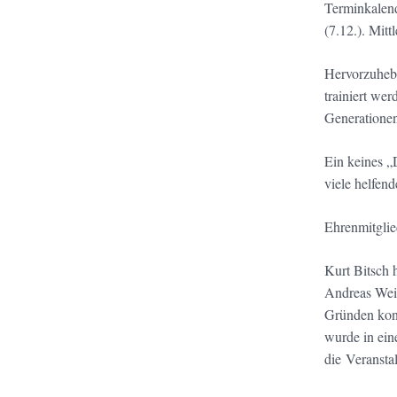
Terminkalend
(7.12.). Mit
Hervorzuhebe
trainiert we
Generatione
Ein keines „
viele helfen
Ehrenmitglie
Kurt Bitsch 
Andreas Weid
Gründen konn
wurde in ei
die Veransta