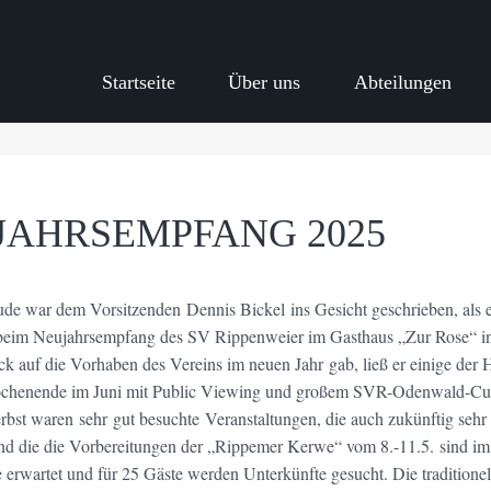
Startseite
Über uns
Abteilungen
JAHRSEMPFANG 2025
ude war dem Vorsitzenden Dennis Bickel ins Gesicht geschrieben, als 
 beim Neujahrsempfang des SV Rippenweier im Gasthaus „Zur Rose“ in
ck auf die Vorhaben des Vereins im neuen Jahr gab, ließ er einige der
chenende im Juni mit Public Viewing und großem SVR-Odenwald-Cup
rbst waren sehr gut besuchte Veranstaltungen, die auch zukünftig sehr 
d die die Vorbereitungen der „Rippemer Kerwe“ vom 8.-11.5. sind im 
erwartet und für 25 Gäste werden Unterkünfte gesucht. Die traditione