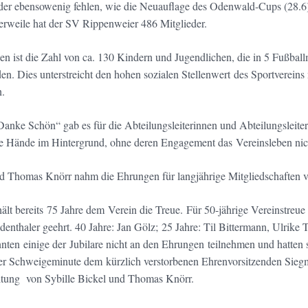
er ebensowenig fehlen, wie die Neuauflage des Odenwald-Cups (28.6),
tlerweile hat der SV Rippenweier 486 Mitglieder.
n ist die Zahl von ca. 130 Kindern und Jugendlichen, die in 5 Fußbal
rden. Dies unterstreicht den hohen sozialen Stellenwert des Sportverein
n.
Danke Schön“ gab es für die Abteilungsleiterinnen und Abteilungsleite
de Hände im Hintergrund, ohne deren Engagement das Vereinsleben nic
d Thomas Knörr nahm die Ehrungen für langjährige Mitgliedschaften v
hält bereits 75 Jahre dem Verein die Treue. Für 50-jährige Vereinstr
enthaler geehrt. 40 Jahre: Jan Gölz; 25 Jahre: Til Bittermann, Ulrik
ten einige der Jubilare nicht an den Ehrungen teilnehmen und hatten
ner Schweigeminute dem kürzlich verstorbenen Ehrenvorsitzenden Sie
ltung von Sybille Bickel und Thomas Knörr.